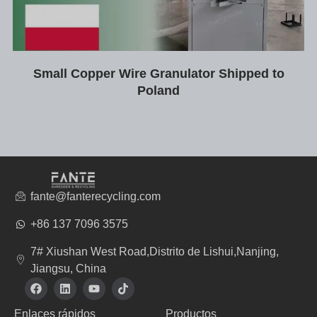
Small Copper Wire Granulator Shipped to
Poland
fante@fanterecycling.com
+86 137 7096 3575
7# Xiushan West Road,Distrito de Lishui,Nanjing,
Jiangsu, China
F
L
Y
T
a
i
o
i
c
n
u
k
Enlaces rápidos
Productos
e
k
t
t