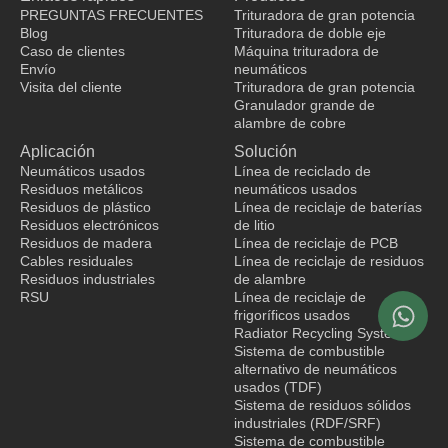
b
e
u
o
PREGUNTAS FRECUENTES
Trituradora de gran potencia
o
d
b
k
Blog
Trituradora de doble eje
o
i
e
Caso de clientes
Máquina trituradora de
k
n
Envío
neumáticos
Visita del cliente
Trituradora de gran potencia
Granulador grande de
fabricante de ropa
alambre de cobre
Aplicación
Solución
Neumáticos usados
Línea de reciclado de
Residuos metálicos
neumáticos usados
Residuos de plástico
Línea de reciclaje de baterías
Residuos electrónicos
de litio
Residuos de madera
Línea de reciclaje de PCB
Cables residuales
Línea de reciclaje de residuos
Residuos industriales
de alambre
RSU
Línea de reciclaje de
frigoríficos usados
Radiator Recycling System
Sistema de combustible
alternativo de neumáticos
usados (TDF)
Sistema de residuos sólidos
industriales (RDF/SRF)
Sistema de combustible