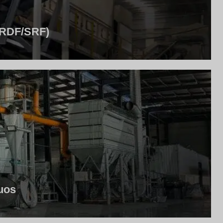
 (RDF/SRF)
uos