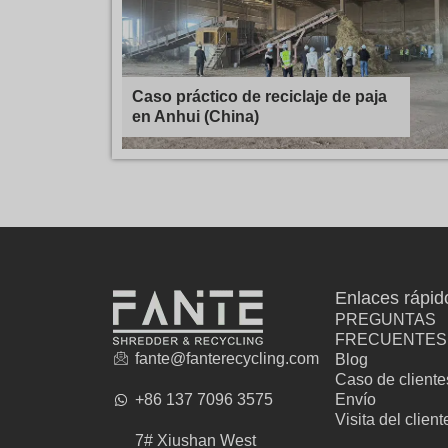
Caso práctico de reciclaje de paja
en Anhui (China)
Enlaces rápid
PREGUNTAS
FRECUENTES
fante@fanterecycling.com
Blog
Caso de cliente
+86 137 7096 3575
Envío
Visita del client
7# Xiushan West
fabricante de ropa