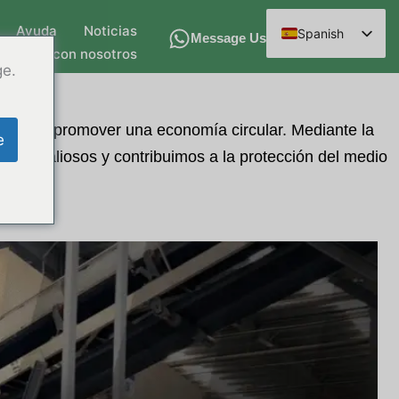
Ayuda
Noticias
Spanish
Message Us
ontacto con nosotros
English
ge.
Arabic
French
omete a promover una economía circular. Mediante la
e
German
uctos valiosos y contribuimos a la protección del medio
Russian
Hindi
Chinese