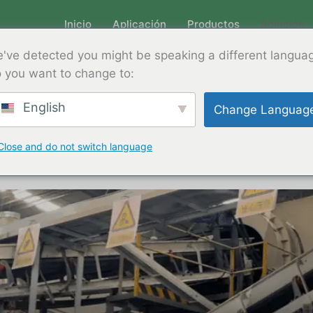
Inicio
Aplicación
Productos
Solución
Póngase en c
've detected you might be speaking a different langua
n
nes para residuos sólidos
 you want to change to:
innovadora de reciclaje de residuos sólidos y se compr
English
Change Languag
ostenible, transformamos los recursos residuales en prod
Close and do not switch language