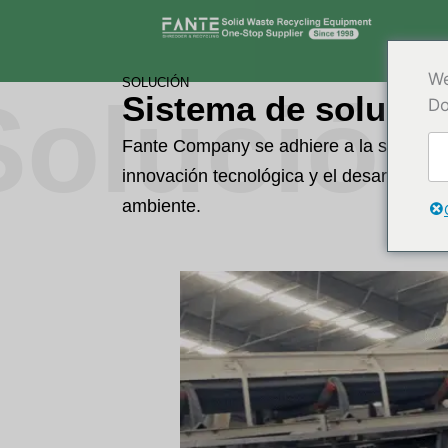
Ir
al
contenido
We
SOLUCIÓN
Solució
Sistema de solucio
Do
Fante Company se adhiere a la solución 
innovación tecnológica y el desarrollo s
ambiente.