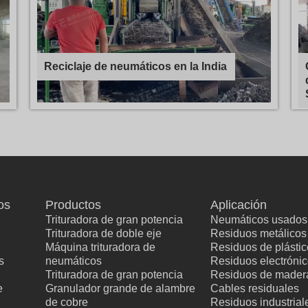
Reciclaje de neumáticos en la India
os
Productos
Aplicación
Trituradora de gran potencia
Neumáticos usados
Trituradora de doble eje
Residuos metálicos
Máquina trituradora de
Residuos de plástic
s
neumáticos
Residuos electróni
Trituradora de gran potencia
Residuos de mader
e
Granulador grande de alambre
Cables residuales
de cobre
Residuos industrial