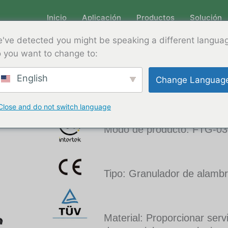
Inicio
Aplicación
Productos
Solución
Póngase en c
've detected you might be speaking a different langua
 you want to change to:
Inicio
/
Granulador de alambre de c
English
Change Languag
Mini granulador de alambre 
Close and do not switch language
Modo de producto: FTG-03
Tipo: Granulador de alamb
Material: Proporcionar serv