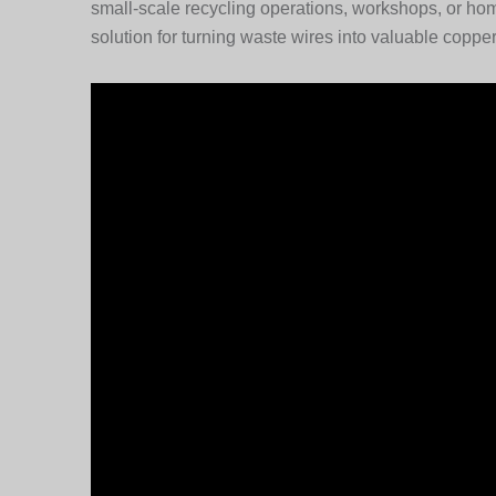
small-scale recycling operations, workshops, or hom
solution for turning waste wires into valuable coppe