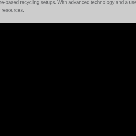
e-based recycling setups. With advanced technology and a user-fr
r resources.