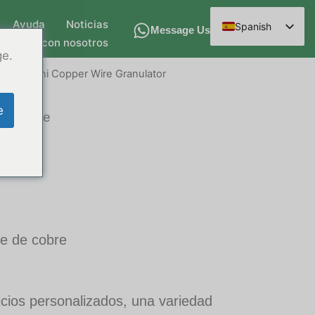
Ayuda
Noticias
Spanish
Message Us
ontacto con nosotros
English
ge.
Arabic
obre
/ Mini Copper Wire Granulator
French
e
de cobre
German
Russian
Hindi
Chinese
re de cobre
icios personalizados, una variedad