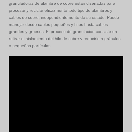
granuladoras de alambre de cobre están diseñadas para
procesar y reciclar eficazmente todo tipo de alambres y
cables de cobre, independientemente de su estado.
Puede
manejar desde cables pequeños y finos hasta cables
grandes y gruesos.
El proceso de granulación consiste en
retirar el aislamiento del hilo de cobre y reducirlo a gránulos
o pequeñas partículas.