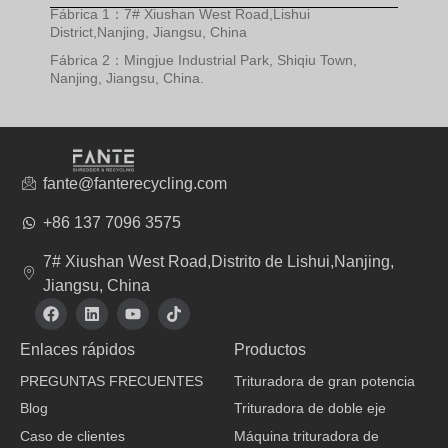
Fábrica 1：7# Xiushan West Road,Lishui
District,Nanjing, Jiangsu, China
Fábrica 2：Mingjue Industrial Park, Shiqiu Town,
Nanjing, Jiangsu, China.
fante@fanterecycling.com
+86 137 7096 3575
7# Xiushan West Road,Distrito de Lishui,Nanjing,
Jiangsu, China
F
L
Y
T
a
i
o
i
c
n
u
k
Enlaces rápidos
Productos
e
k
t
t
b
e
u
o
PREGUNTAS FRECUENTES
Trituradora de gran potencia
o
d
b
k
o
i
e
Blog
Trituradora de doble eje
k
n
Caso de clientes
Máquina trituradora de