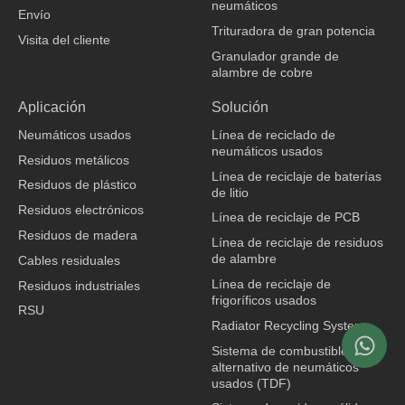
neumáticos
Envío
Trituradora de gran potencia
Visita del cliente
Granulador grande de
alambre de cobre
fabricante de ropa
Aplicación
Solución
Neumáticos usados
Línea de reciclado de
neumáticos usados
Residuos metálicos
Línea de reciclaje de baterías
Residuos de plástico
de litio
Residuos electrónicos
Línea de reciclaje de PCB
Residuos de madera
Línea de reciclaje de residuos
de alambre
Cables residuales
Línea de reciclaje de
Residuos industriales
frigoríficos usados
RSU
Radiator Recycling System
Sistema de combustible
alternativo de neumáticos
usados (TDF)