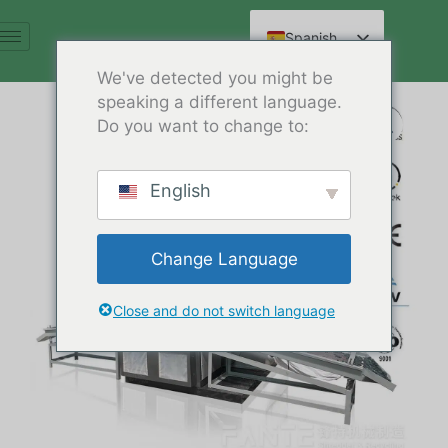
Ir
al
Spanish
contenido
English
We've detected you might be
speaking a different language.
Arabic
Do you want to change to:
French
German
English
Russian
Hindi
Change Language
Chinese
Close and do not switch language