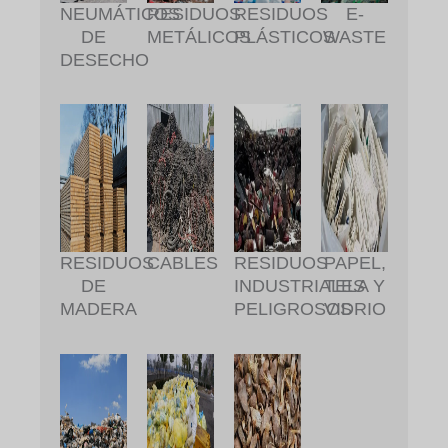
RESIDUOS
RESIDUOS
NEUMÁTICOS
E-
METÁLICOS
PLÁSTICOS
DE
WASTE
DESECHO
RESIDUOS
CABLES
RESIDUOS
PAPEL,
DE
INDUSTRIALES
TELA Y
MADERA
PELIGROSOS
VIDRIO