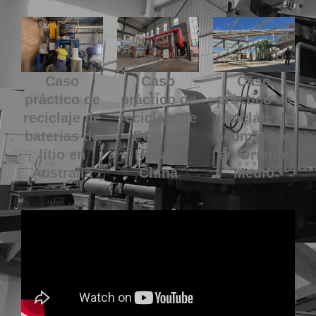
Caso
Caso
Caso
práctico de
práctico de
práctico de
reciclaje de
reciclaje de
reciclaje de
baterías de
PCB en
neumáticos
litio en
Henan,
en Oriente
Australia
China
Medio