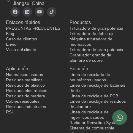
Jiangsu, China
F
L
Y
T
a
i
o
i
c
n
u
k
Enlaces rápidos
Productos
e
k
t
t
b
e
u
o
PREGUNTAS FRECUENTES
Trituradora de gran potencia
o
d
b
k
Blog
Trituradora de doble eje
o
i
e
Caso de clientes
Máquina trituradora de
k
n
Envío
neumáticos
Visita del cliente
Trituradora de gran potencia
Granulador grande de
fabricante de ropa
alambre de cobre
Aplicación
Solución
Neumáticos usados
Línea de reciclado de
Residuos metálicos
neumáticos usados
Residuos de plástico
Línea de reciclaje de baterías
Residuos electrónicos
de litio
Residuos de madera
Línea de reciclaje de PCB
Cables residuales
Línea de reciclaje de residuos
Residuos industriales
de alambre
RSU
Línea de reciclaje de
frigoríficos usados
Radiator Recycling System
Sistema de combustible