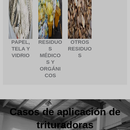
PAPEL,
RESIDUO
OTROS
TELA Y
S
RESIDUO
VIDRIO
MÉDICO
S
S Y
ORGÁNI
COS
Casos de aplicación de
trituradoras