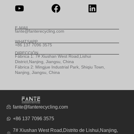
E-MAIL
fante@fanterecycling.com
WHATSAPP
+86 137 7096 3575
DIRECCIÓN
Fábrica 1: 7# Xiushan West Road,Lishui
District,Nanjing, Jiangsu, China
Fábrica 2: Mingjue Industrial Park, Shiqiu Town,
Nanjing, Jiangsu, China
fante@fanterecycling.com
+86 137 7096 3575
7# Xiushan West Road,Distrito de Lishui,Nanjing,