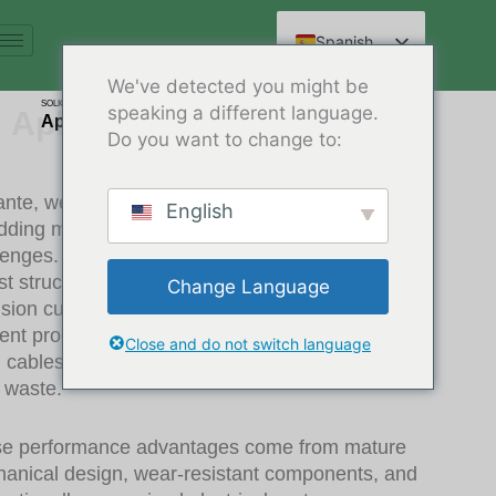
Ir
al
Spanish
contenido
English
We've detected you might be
SOLICITUD
speaking a different language.
Arabic
Aplicación
Aplicación trituradora
Do you want to change to:
French
German
ante, we design and manufacture heavy-duty
English
Russian
dding machines built for real-world recycling
lenges. Our shredders are engineered with
Hindi
st structures, high-torque drive systems, and
Change Language
Chinese
ision cutting technologies, enabling stable and
cient processing of demanding materials such as
Close and do not switch language
s, cables, metals, e-waste, wood and municipal
d waste.
e performance advantages come from mature
anical design, wear-resistant components, and