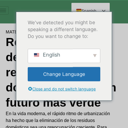
Ir
al
Spanish
contenido
English
We've detected you might be
speaking a different language.
Arabic
MATERIAL
Do you want to change to:
Reciclaje eficiente
French
German
de materiales y
English
Russian
Hindi
residuos
Change Language
Chinese
domésticos para un
Close and do not switch language
futuro más verde
En la vida moderna, el rápido ritmo de urbanización
ha hecho que la eliminación de los residuos
domésticos sea una preocupación creciente. Para