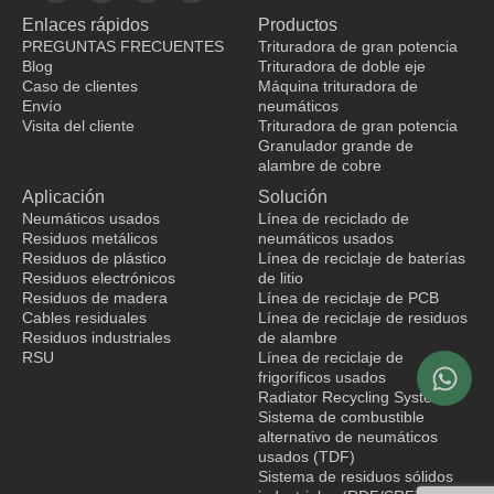
c
n
u
k
Enlaces rápidos
Productos
e
k
t
t
b
e
u
o
PREGUNTAS FRECUENTES
Trituradora de gran potencia
o
d
b
k
Blog
Trituradora de doble eje
o
i
e
Caso de clientes
Máquina trituradora de
k
n
Envío
neumáticos
Visita del cliente
Trituradora de gran potencia
Granulador grande de
fabricante de ropa
alambre de cobre
Aplicación
Solución
Neumáticos usados
Línea de reciclado de
Residuos metálicos
neumáticos usados
Residuos de plástico
Línea de reciclaje de baterías
Residuos electrónicos
de litio
Residuos de madera
Línea de reciclaje de PCB
Cables residuales
Línea de reciclaje de residuos
Residuos industriales
de alambre
RSU
Línea de reciclaje de
frigoríficos usados
Radiator Recycling System
Sistema de combustible
alternativo de neumáticos
usados (TDF)
Sistema de residuos sólidos