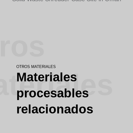
ros
OTROS MATERIALES
teriales
Materiales
procesables
relacionados