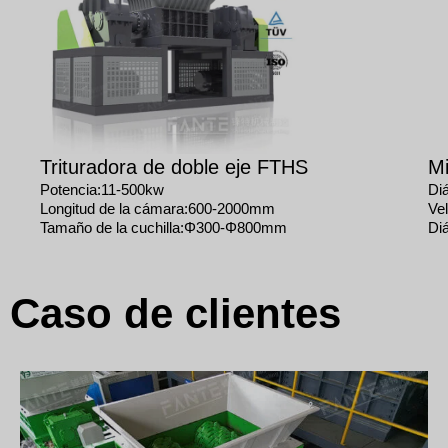
Trituradora de doble eje FTHS
Mi
Potencia:11-500kw
Di
Longitud de la cámara:600-2000mm
Ve
Tamaño de la cuchilla:Φ300-Φ800mm
Di
Caso de clientes