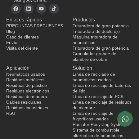
F
L
Y
T
a
i
o
i
c
n
u
k
Enlaces rápidos
Productos
e
k
t
t
b
e
u
o
PREGUNTAS FRECUENTES
Trituradora de gran potencia
o
d
b
k
Blog
Trituradora de doble eje
o
i
e
Caso de clientes
Máquina trituradora de
k
n
Envío
neumáticos
Visita del cliente
Trituradora de gran potencia
Granulador grande de
fabricante de ropa
alambre de cobre
Aplicación
Solución
Neumáticos usados
Línea de reciclado de
Residuos metálicos
neumáticos usados
Residuos de plástico
Línea de reciclaje de baterías
Residuos electrónicos
de litio
Residuos de madera
Línea de reciclaje de PCB
Cables residuales
Línea de reciclaje de residuos
Residuos industriales
de alambre
RSU
Línea de reciclaje de
frigoríficos usados
Radiator Recycling System
Sistema de combustible
alternativo de neumáticos