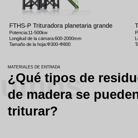
FTHS-P Trituradora planetaria grande
T
Potencia:11-500kw
P
Longitud de la cámara:600-2000mm
L
Tamaño de la hoja:Φ300-Φ800
T
MATERIALES DE ENTRADA
sumos
¿Qué tipos de resid
de madera se puede
triturar?