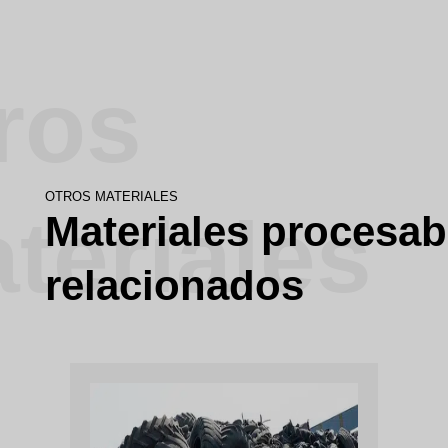
ros
OTROS MATERIALES
teriales
Materiales procesab
relacionados