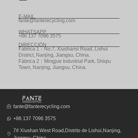
E-MAIL
fante@fanterecycling.com
WHATSAPP
+86 137 7096 3575
DIRECCIÓN
Fábrica 1：No.7, Xiushansi Road, Lishui
District, Nanjing, Jiangsu, China.
Fábrica 2：Mingjue Industrial Park, Shiqiu
Town, Nanjing, Jiangsu, China.
fante@fanterecycling.com
+86 137 7096 3575
7# Xiushan West Road,Distrito de Lishui,Nanjing,
Jiangsu, China