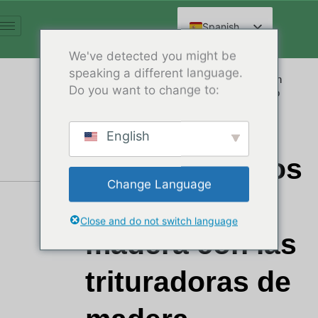
Ir
al
Spanish
contenido
English
We've detected you might be
speaking a different language.
Arabic
Transforme sus residuos de madera en un
Do you want to change to:
activo valioso mediante un procesamiento
French
eficaz.
German
Procese
English
Russian
eficazmente los
Hindi
Change Language
Chinese
restos de
Close and do not switch language
madera con las
trituradoras de