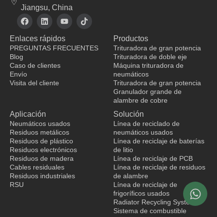
Jiangsu, China
F
L
Y
T
a
i
o
i
c
n
u
k
Enlaces rápidos
Productos
e
k
t
t
b
e
u
o
PREGUNTAS FRECUENTES
Trituradora de gran potencia
o
d
b
k
Blog
Trituradora de doble eje
o
i
e
Caso de clientes
Máquina trituradora de
k
n
Envío
neumáticos
Visita del cliente
Trituradora de gran potencia
Granulador grande de
fabricante de ropa
alambre de cobre
Aplicación
Solución
Neumáticos usados
Línea de reciclado de
Residuos metálicos
neumáticos usados
Residuos de plástico
Línea de reciclaje de baterías
Residuos electrónicos
de litio
Residuos de madera
Línea de reciclaje de PCB
Cables residuales
Línea de reciclaje de residuos
Residuos industriales
de alambre
RSU
Línea de reciclaje de
frigoríficos usados
Radiator Recycling System
Sistema de combustible