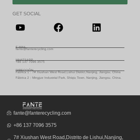
GET SOCIAL
E-MAIL
fante@fanterecycling.com
WHATSAPP
+86 137 7096 3575
DIRECCIÓN
Fábrica 1：7# Xiushan West Road,Lishui District,Nanjing, Jiangsu, China
Fábrica 2：Mingjue Industrial Park, Shiqiu Town, Nanjing, Jiangsu, China.
fante@fanterecycling.com
+86 137 7096 3575
7# Xiushan West Road,Distrito de Lishui,Nanjing,