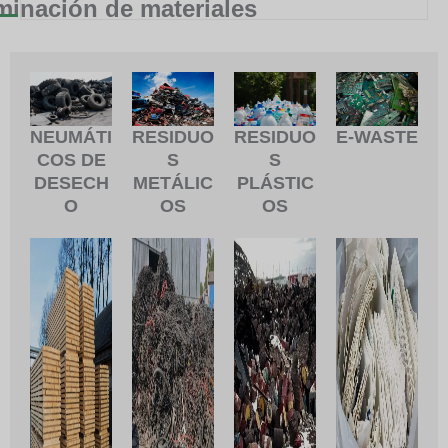
minación de materiales
RESIDUO
RESIDUO
NEUMÁTI
E-WASTE
S
S
COS DE
METÁLIC
PLÁSTIC
DESECH
OS
OS
O