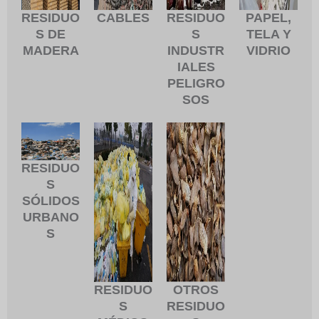
RESIDUO
CABLES
RESIDUO
PAPEL,
S DE
S
TELA Y
MADERA
INDUSTR
VIDRIO
IALES
PELIGRO
SOS
RESIDUO
S
SÓLIDOS
URBANO
S
RESIDUO
OTROS
S
RESIDUO