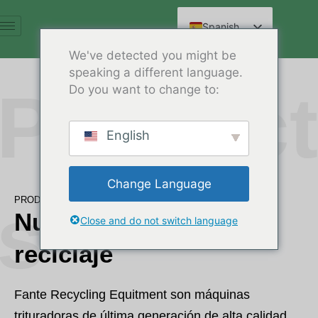
Ir
al
Spanish
contenido
English
We've detected you might be
speaking a different language.
Arabic
Produc
Do you want to change to:
French
German
English
Russian
Hindi
Change Language
Chinese
s
PRODUCTOS
Nuestro equipo de
Close and do not switch language
reciclaje
Fante Recycling Equitment son máquinas
trituradoras de última generación de alta calidad,