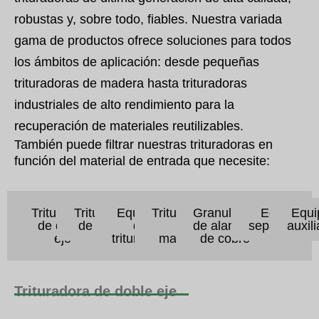
robustas y, sobre todo, fiables. Nuestra variada
gama de productos ofrece soluciones para todos
los ámbitos de aplicación: desde pequeñas
trituradoras de madera hasta trituradoras
industriales de alto rendimiento para la
recuperación de materiales reutilizables.
También puede filtrar nuestras trituradoras en
función del material de entrada que necesite:
Trituradora
Trituradora
Equipos
Trituradora
Granulador
Equipos
Equi
de doble
de un eje
de
de
de alambre
separadore
auxil
eje
trituración
martillos
de cobre
Trituradora de doble eje