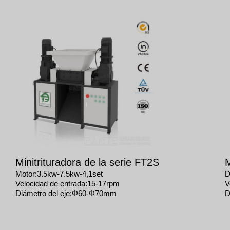
Minitrituradora de la serie FT2S
M
Motor:3.5kw-7.5kw-4,1set
D
Velocidad de entrada:15-17rpm
V
Diámetro del eje:Φ60-Φ70mm
D