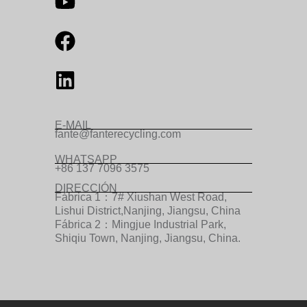
E-MAIL
fante@fanterecycling.com
WHATSAPP
+86 137 7096 3575
DIRECCIÓN
Fábrica 1：7# Xiushan West Road,
Lishui District,Nanjing, Jiangsu, China
Fábrica 2：Mingjue Industrial Park,
Shiqiu Town, Nanjing, Jiangsu, China.