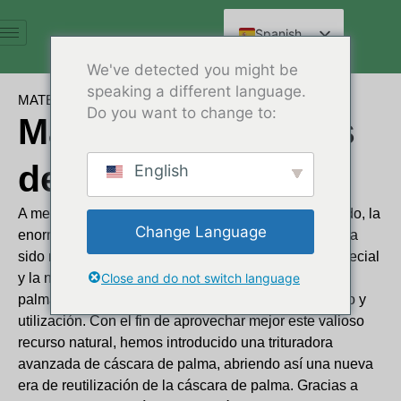
Ir
al
Spanish
contenido
English
We've detected you might be
speaking a different language.
Arabic
MATERIAL
Do you want to change to:
Material y cáscaras
French
German
de palma
English
Russian
Hindi
A medida que la industria de la palma sigue creciendo, la
Change Language
enorme cantidad de residuos de cáscara de palma ha
Chinese
sido motivo de gran preocupación. La estructura especial
y la naturaleza difícil de degradar de las cáscaras de
Close and do not switch language
palma plantean grandes retos para su procesamiento y
utilización. Con el fin de aprovechar mejor este valioso
recurso natural, hemos introducido una trituradora
avanzada de cáscara de palma, abriendo así una nueva
era de reutilización de la cáscara de palma. Gracias a