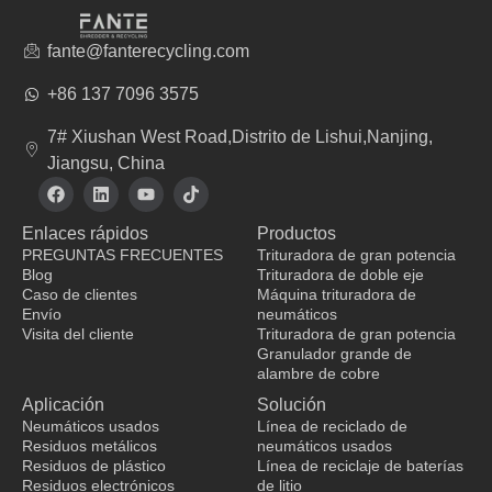
fante@fanterecycling.com
+86 137 7096 3575
7# Xiushan West Road,Distrito de Lishui,Nanjing,
Jiangsu, China
F
L
Y
T
a
i
o
i
c
n
u
k
Enlaces rápidos
Productos
e
k
t
t
b
e
u
o
PREGUNTAS FRECUENTES
Trituradora de gran potencia
o
d
b
k
Blog
Trituradora de doble eje
o
i
e
Caso de clientes
Máquina trituradora de
k
n
Envío
neumáticos
Visita del cliente
Trituradora de gran potencia
Granulador grande de
fabricante de ropa
alambre de cobre
Aplicación
Solución
Neumáticos usados
Línea de reciclado de
Residuos metálicos
neumáticos usados
Residuos de plástico
Línea de reciclaje de baterías
Residuos electrónicos
de litio