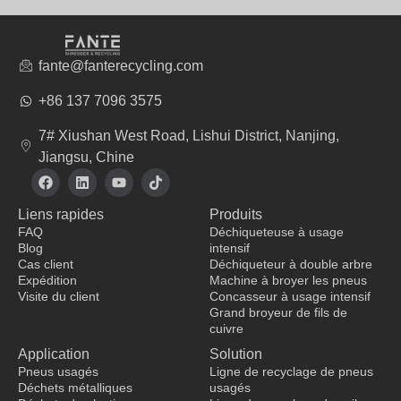
fante@fanterecycling.com
+86 137 7096 3575
7# Xiushan West Road, Lishui District, Nanjing,
Jiangsu, Chine
F
L
Y
T
a
i
o
i
c
n
u
k
Liens rapides
Produits
e
k
t
t
b
e
u
o
FAQ
Déchiqueteuse à usage
o
d
b
k
Blog
intensif
o
i
e
Cas client
Déchiqueteur à double arbre
k
n
Expédition
Machine à broyer les pneus
Visite du client
Concasseur à usage intensif
Grand broyeur de fils de
fabricant de vêtements
cuivre
Application
Solution
Pneus usagés
Ligne de recyclage de pneus
Déchets métalliques
usagés