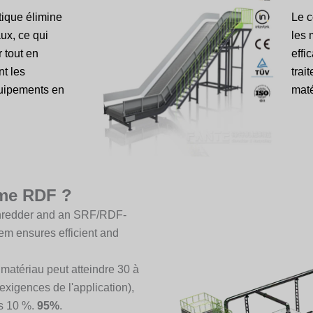
ique élimine
Le c
ux, ce qui
les 
 tout en
effi
nt les
trai
uipements en
maté
ème RDF ?
 shredder and an SRF/RDF-
tem ensures efficient and
 matériau peut atteindre 30 à
xigences de l'application),
es 10 %.
95%
.