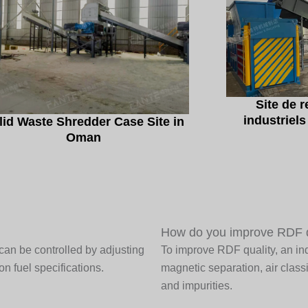
Site de 
industriel
lid Waste Shredder Case Site in
Oman
How do you improve RDF qu
can be controlled by adjusting
To improve RDF quality, an in
n fuel specifications.
magnetic separation, air class
and impurities.