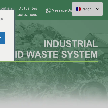
Soutien
Actualités
French
Message Us
Contactez nous
English
ge.
Spanish
Arabic
e
German
Russian
Hindi
Chinese