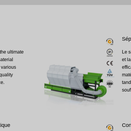
Sép
 the ultimate
Le s
material
et l
r various
effi
quality
maté
e.
tand
souf
ique
Con