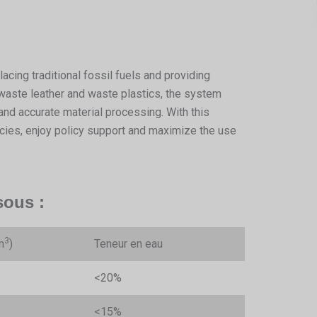
acing traditional fossil fuels and providing
 waste leather and waste plastics, the system
nd accurate material processing. With this
ies, enjoy policy support and maximize the use
sous :
3
m
)
Teneur en eau
<20%
<15%