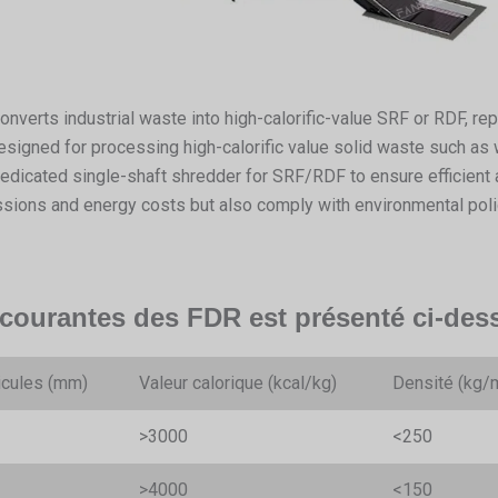
erts industrial waste into high-calorific-value SRF or RDF, repl
esigned for processing high-calorific value solid waste such as
edicated single-shaft shredder for SRF/RDF to ensure efficient a
ions and energy costs but also comply with environmental polic
 courantes des FDR est présenté ci-des
ticules (mm)
Valeur calorique (kcal/kg)
Densité (kg/
>3000
<250
>4000
<150