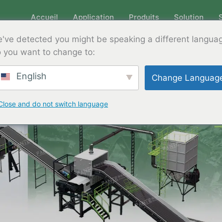
Accueil
Application
Produits
Solution
've detected you might be speaking a different langua
 you want to change to:
English
Change Languag
Close and do not switch language