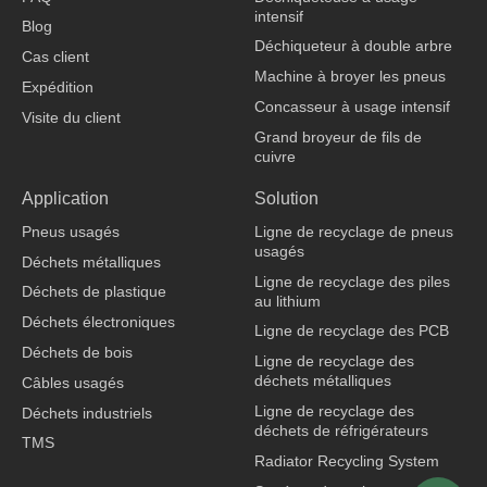
o
d
b
k
intensif
o
i
e
Blog
k
n
Déchiqueteur à double arbre
Cas client
Machine à broyer les pneus
Expédition
Concasseur à usage intensif
Visite du client
Grand broyeur de fils de
cuivre
fabricant de vêtements
Application
Solution
Pneus usagés
Ligne de recyclage de pneus
usagés
Déchets métalliques
Ligne de recyclage des piles
Déchets de plastique
au lithium
Déchets électroniques
Ligne de recyclage des PCB
Déchets de bois
Ligne de recyclage des
déchets métalliques
Câbles usagés
Ligne de recyclage des
Déchets industriels
déchets de réfrigérateurs
TMS
Radiator Recycling System