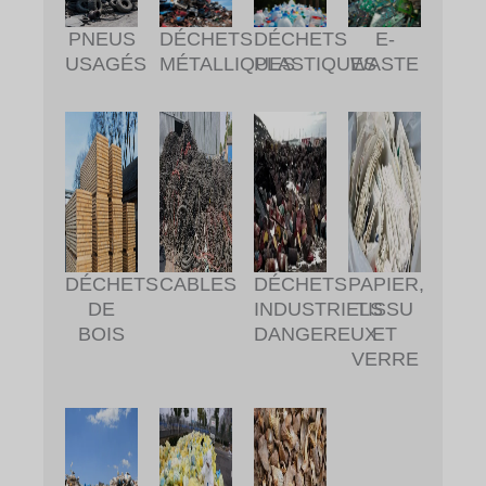
DÉCHETS
DÉCHETS
PNEUS
E-
MÉTALLIQUES
PLASTIQUES
USAGÉS
WASTE
DÉCHETS
CABLES
DÉCHETS
PAPIER,
DE
INDUSTRIELS
TISSU
BOIS
DANGEREUX
ET
VERRE