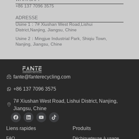
+86 137 7096 3575
ADRESSE
Usine 1：7# Xiushan West Road,Lishui
District,Nanjing, Jiangsu, Chine
Usine 2：Mingjue Industrial Park, Shiqiu Town,
Nanjing, Jiangsu, Chine
fante@fanterecycling.com
+86 137 7096 3575
7# Xiushan West Road, Lishui District, Nanjing,
Jiangsu, Chine
F
L
Y
T
a
i
o
i
c
n
u
k
Liens rapides
Produits
e
k
t
t
b
e
u
o
FAQ
Déchiqueteuse à usage