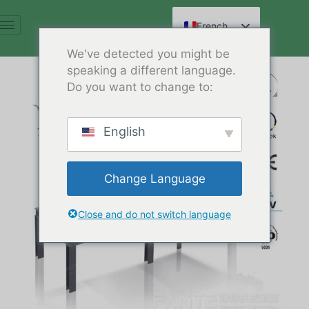
Aller
au
French
contenu
English
We've detected you might be
speaking a different language.
Spanish
Do you want to change to:
Arabic
German
English
Russian
Hindi
Change Language
Chinese
Close and do not switch language