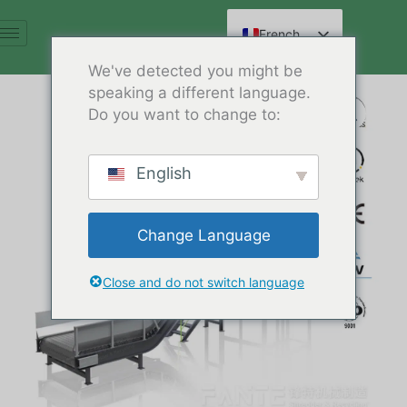
Aller
au
French
contenu
English
We've detected you might be
speaking a different language.
Spanish
Do you want to change to:
Arabic
German
English
Russian
Hindi
Change Language
Chinese
Close and do not switch language