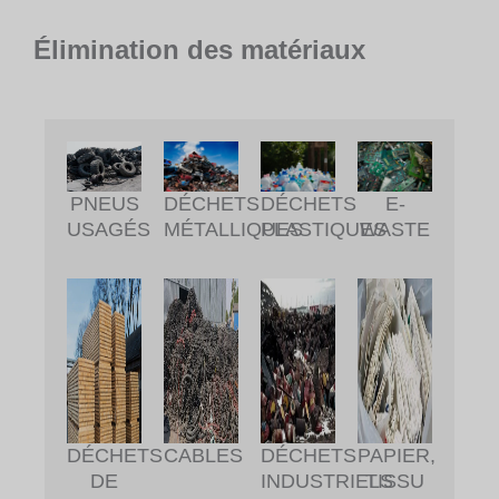
Élimination des matériaux
DÉCHETS
DÉCHETS
PNEUS
E-
MÉTALLIQUES
PLASTIQUES
USAGÉS
WASTE
DÉCHETS
CABLES
DÉCHETS
PAPIER,
DE
INDUSTRIELS
TISSU