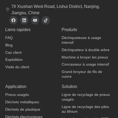
7# Xiushan West Road, Lishui District, Nanjing,
Jiangsu, Chine
F
L
Y
T
a
i
o
i
c
n
u
k
Liens rapides
Produits
e
k
t
t
b
e
u
o
FAQ
Déchiqueteuse à usage
o
d
b
k
intensif
o
i
e
Blog
k
n
Déchiqueteur à double arbre
Cas client
Machine à broyer les pneus
Expédition
Concasseur à usage intensif
Visite du client
Grand broyeur de fils de
cuivre
fabricant de vêtements
Application
Solution
Pneus usagés
Ligne de recyclage de pneus
usagés
Déchets métalliques
Ligne de recyclage des piles
Déchets de plastique
au lithium
Déchets électroniques