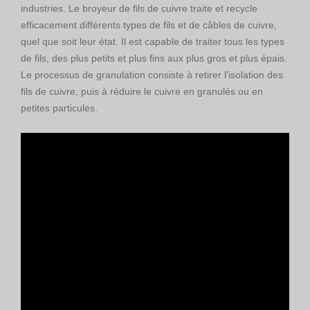
industries. Le broyeur de fils de cuivre traite et recycle
efficacement différents types de fils et de câbles de cuivre,
quel que soit leur état. Il est capable de traiter tous les types
de fils, des plus petits et plus fins aux plus gros et plus épais.
Le processus de granulation consiste à retirer l'isolation des
fils de cuivre, puis à réduire le cuivre en granulés ou en
petites particules.