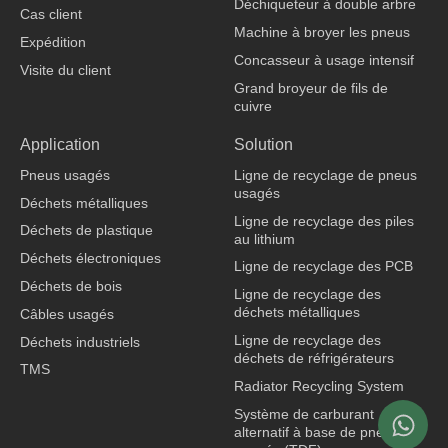
Déchiqueteur à double arbre
Cas client
Machine à broyer les pneus
Expédition
Concasseur à usage intensif
Visite du client
Grand broyeur de fils de
cuivre
fabricant de vêtements
Application
Solution
Pneus usagés
Ligne de recyclage de pneus
usagés
Déchets métalliques
Ligne de recyclage des piles
Déchets de plastique
au lithium
Déchets électroniques
Ligne de recyclage des PCB
Déchets de bois
Ligne de recyclage des
déchets métalliques
Câbles usagés
Ligne de recyclage des
Déchets industriels
déchets de réfrigérateurs
TMS
Radiator Recycling System
Système de carburant
alternatif à base de pneus