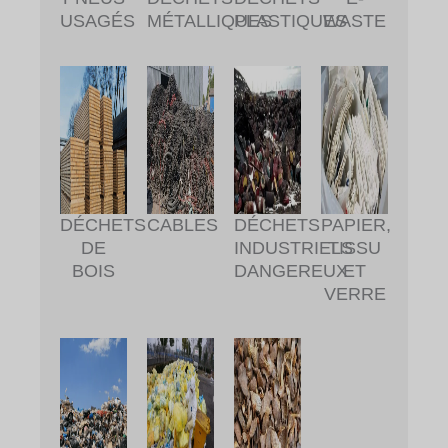
MÉTALLIQUES
PLASTIQUES
USAGÉS
WASTE
DÉCHETS
CABLES
DÉCHETS
PAPIER,
DE
INDUSTRIELS
TISSU
BOIS
DANGEREUX
ET
VERRE