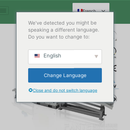
Aller
au
French
contenu
English
We've detected you might be
speaking a different language.
Spanish
Do you want to change to:
Arabic
German
English
Russian
Hindi
Change Language
Chinese
Close and do not switch language