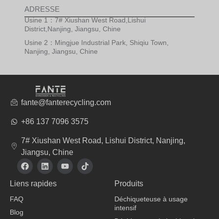
ADRESSE
Usine 1：7# Xiushan West Road,Lishui
District,Nanjing, Jiangsu, Chine
Usine 2：Mingjue Industrial Park, Shiqiu Town,
Nanjing, Jiangsu, Chine
fante@fanterecycling.com
+86 137 7096 3575
7# Xiushan West Road, Lishui District, Nanjing,
Jiangsu, Chine
F
L
Y
T
a
i
o
i
c
n
u
k
Liens rapides
Produits
e
k
t
t
b
e
u
o
FAQ
Déchiqueteuse à usage
o
d
b
k
intensif
o
i
e
Blog
k
n