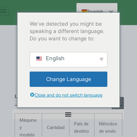
Ir
al
Spanish
contenido
English
We've detected you might be
speaking a different language.
Arabic
Do you want to change to:
French
FTC-300 Plastic Crusher
German
Machine Shipped to Nigeria
English
Russian
Consulte
Hindi
F
T
Y
W
W
W
Change Language
a
w
o
h
e
e
Chinese
c
i
u
a
i
i
e
t
t
t
x
b
b
t
u
s
i
o
Close and do not switch language
o
e
b
a
n
Lista de pedidos
o
r
e
p
Buscar
k
p
en
Máquina
País de
Métodos
y
Cantidad
destino
de envío
modelo