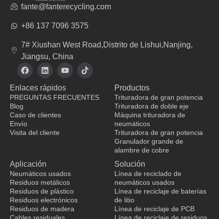
fante@fanterecycling.com
+86 137 7096 3575
7# Xiushan West Road,Distrito de Lishui,Nanjing,
Jiangsu, China
F
L
Y
T
a
i
o
i
c
n
u
k
Enlaces rápidos
Productos
e
k
t
t
b
e
u
o
PREGUNTAS FRECUENTES
Trituradora de gran potencia
o
d
b
k
Blog
Trituradora de doble eje
o
i
e
Caso de clientes
Máquina trituradora de
k
n
Envío
neumáticos
Visita del cliente
Trituradora de gran potencia
Granulador grande de
fabricante de ropa
alambre de cobre
Aplicación
Solución
Neumáticos usados
Línea de reciclado de
Residuos metálicos
neumáticos usados
Residuos de plástico
Línea de reciclaje de baterías
Residuos electrónicos
de litio
Residuos de madera
Línea de reciclaje de PCB
Cables residuales
Línea de reciclaje de residuos