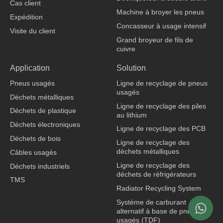
Cas client
Machine à broyer les pneus
Expédition
Concasseur à usage intensif
Visite du client
Grand broyeur de fils de
cuivre
fabricant de vêtements
Application
Solution
Pneus usagés
Ligne de recyclage de pneus
usagés
Déchets métalliques
Ligne de recyclage des piles
Déchets de plastique
au lithium
Déchets électroniques
Ligne de recyclage des PCB
Déchets de bois
Ligne de recyclage des
déchets métalliques
Câbles usagés
Ligne de recyclage des
Déchets industriels
déchets de réfrigérateurs
TMS
Radiator Recycling System
Système de carburant
alternatif à base de pneus
usagés (TDF)