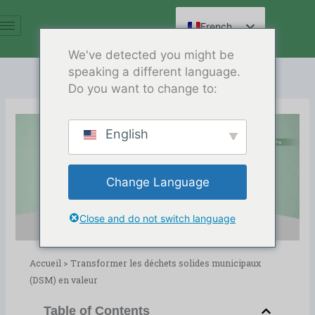
Aller
au
French
contenu
English
We've detected you might be
speaking a different language.
Spanish
Do you want to change to:
Arabic
German
English
Russian
Transformer les déchets solides
Hindi
municipaux (DSM) en valeur
Change Language
Chinese
Date de sortie : 12/03/2025
Répertoire :
Alternative Fuel Recycling
,
blog
Close and do not switch language
Accueil
>
Transformer les déchets solides municipaux
(DSM) en valeur
Table of Contents