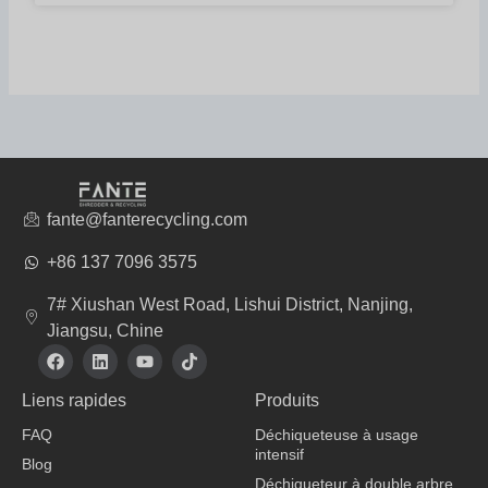
fante@fanterecycling.com
+86 137 7096 3575
7# Xiushan West Road, Lishui District, Nanjing,
Jiangsu, Chine
F
L
Y
T
a
i
o
i
c
n
u
k
Liens rapides
Produits
e
k
t
t
b
e
u
o
FAQ
Déchiqueteuse à usage
o
d
b
k
intensif
o
i
e
Blog
k
n
Déchiqueteur à double arbre