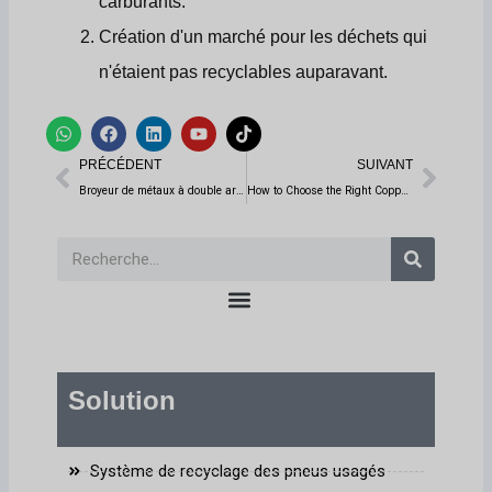
carburants.
Création d'un marché pour les déchets qui
n'étaient pas recyclables auparavant.
W
F
L
Y
T
h
a
i
o
i
Prévenir
Suiv
a
c
n
u
k
PRÉCÉDENT
SUIVANT
t
e
k
t
t
s
b
e
u
o
Broyeur de métaux à double arbre : Maximiser l'efficacité du recyclage de la ferraille
How to Choose the Right Copper Wire Granulator for Mixed Waste Cables
a
o
d
b
k
p
o
i
e
p
k
n
Recherche
Solution
Système de recyclage des pneus usagés