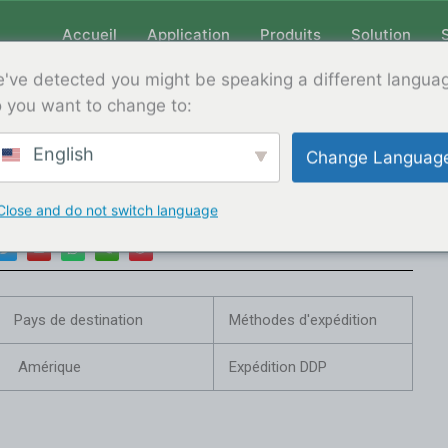
Accueil
Application
Produits
Solution
've detected you might be speaking a different langua
 you want to change to:
TS-300 est expédié aux États-Unis
English
Change Languag
de de renseignements
Close and do not switch language
T
Y
W
W
W
w
o
h
e
e
i
u
a
i
i
t
t
t
x
b
t
u
s
i
o
e
b
a
n
r
e
p
p
Pays de destination
Méthodes d'expédition
Amérique
Expédition DDP