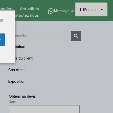
Soutien
Actualités
French
Message Us
Contactez nous
English
ge.
Spanish
Recherche
Arabic
e
German
Expédition
Russian
Visite du client
Hindi
Chinese
Cas client
Exposition
Obtenir un devis
Nom