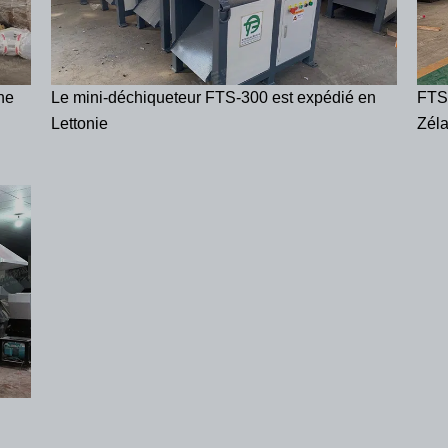
ne
Le mini-déchiqueteur FTS-300 est expédié en
FTS
Lettonie
Zél