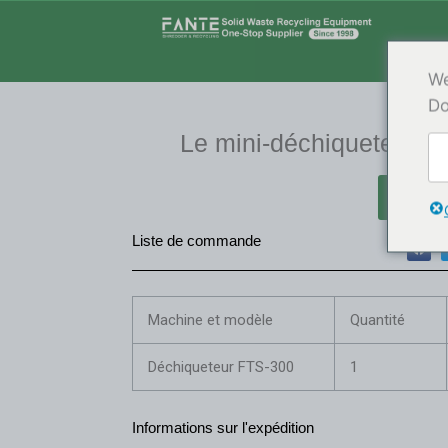
Aller
au
contenu
We
Do
Le mini-déchiqueteur F
Deman
F
a
Liste de commande
c
e
b
o
o
k
Machine et modèle
Quantité
Déchiqueteur FTS-300
1
Informations sur l'expédition