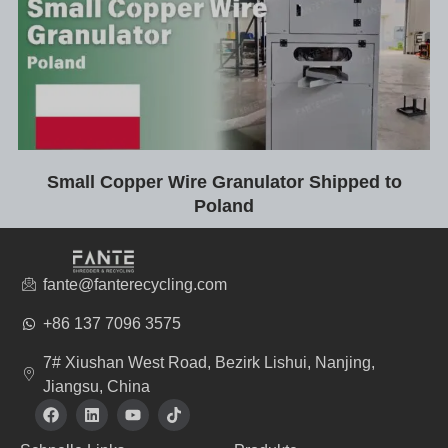
Small Copper Wire Granulator Shipped to
Poland
fante@fanterecycling.com
+86 137 7096 3575
7# Xiushan West Road, Bezirk Lishui, Nanjing,
Jiangsu, China
F
L
Y
T
a
i
o
i
c
n
u
k