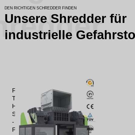
DEN RICHTIGEN SCHREDDER FINDEN
hredder
Unsere Shredder für
industrielle Gefahrsto
F
T
H
S
-
P