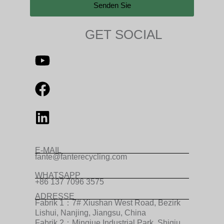
Senden Sie
GET SOCIAL
E-MAIL
fante@fanterecycling.com
WHATSAPP
+86 137 7096 3575
ADRESSE
Fabrik 1：7# Xiushan West Road, Bezirk
Lishui, Nanjing, Jiangsu, China
Fabrik 2：Mingjue Industrial Park, Shiqiu