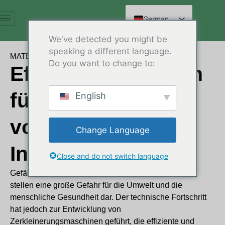
Zum
Inhalt
German
springen
English
We've detected you might be
speaking a different language.
Spanish
MATERIAL
Do you want to change to:
Effektive Strategien
Arabic
French
für die Entsorgung
English
Russian
Hindi
von gefährlichen
Change Language
Chinese
Industrieabfällen
Close and do not switch language
Gefährliche Abfälle aus der industriellen Produktion
stellen eine große Gefahr für die Umwelt und die
menschliche Gesundheit dar. Der technische Fortschritt
hat jedoch zur Entwicklung von
Zerkleinerungsmaschinen geführt, die effiziente und