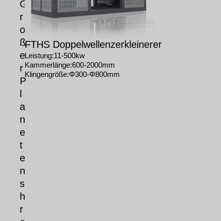
G
r
o
ß
FTHS Doppelwellenzerkleinerer
e
Leistung:11-500kw
Kammerlänge:600-2000mm
r
Klingengröße:Φ300-Φ800mm
P
l
a
n
e
t
e
n
s
h
r