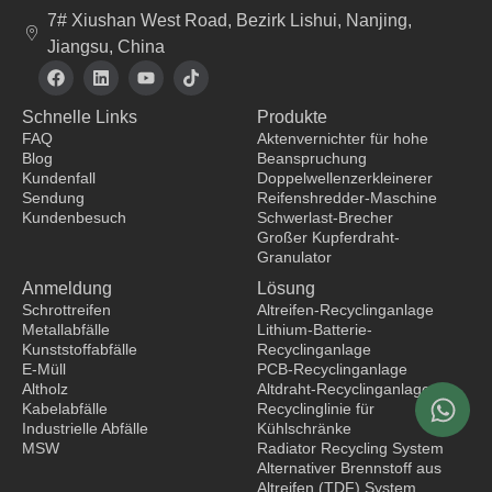
7# Xiushan West Road, Bezirk Lishui, Nanjing,
Jiangsu, China
F
L
Y
T
a
i
o
i
c
n
u
k
Schnelle Links
Produkte
e
k
t
t
b
e
u
o
FAQ
Aktenvernichter für hohe
o
d
b
k
Blog
Beanspruchung
o
i
e
Kundenfall
Doppelwellenzerkleinerer
k
n
Sendung
Reifenshredder-Maschine
Kundenbesuch
Schwerlast-Brecher
Großer Kupferdraht-
Bekleidungshersteller
Granulator
Anmeldung
Lösung
Schrottreifen
Altreifen-Recyclinganlage
Metallabfälle
Lithium-Batterie-
Kunststoffabfälle
Recyclinganlage
E-Müll
PCB-Recyclinganlage
Altholz
Altdraht-Recyclinganlage
Kabelabfälle
Recyclinglinie für
Industrielle Abfälle
Kühlschränke
MSW
Radiator Recycling System
Alternativer Brennstoff aus
Altreifen (TDF) System