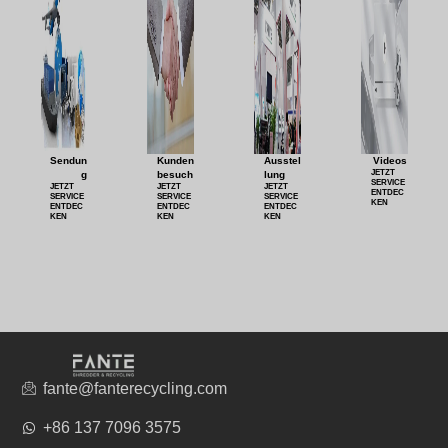
Sendun
Kunden
Ausstel
Videos
JETZT
g
besuch
lung
SERVICE
JETZT
JETZT
JETZT
ENTDEC
SERVICE
SERVICE
SERVICE
KEN
ENTDEC
ENTDEC
ENTDEC
KEN
KEN
KEN
fante@fanterecycling.com
+86 137 7096 3575