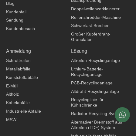
Beanspruchung
o
i
e
Blog
k
n
Doppelwellenzerkleinerer
Kundenfall
Reifenshredder-Maschine
Sendung
Schwerlast-Brecher
Kundenbesuch
Großer Kupferdraht-
Granulator
Bekleidungshersteller
Anmeldung
Lösung
Schrottreifen
Altreifen-Recyclinganlage
Metallabfälle
Lithium-Batterie-
Recyclinganlage
Kunststoffabfälle
PCB-Recyclinganlage
E-Müll
Altdraht-Recyclinganlage
Altholz
Recyclinglinie für
Kabelabfälle
Kühlschränke
Industrielle Abfälle
Radiator Recycling System
MSW
Alternativer Brennstoff aus
Altreifen (TDF) System
Industrielle feste Abfälle