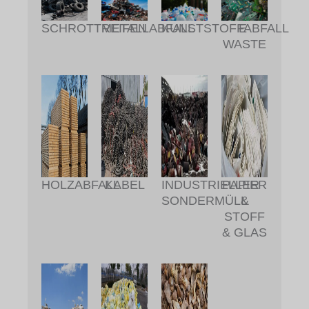
METALLABFALL
KUNSTSTOFFABFALL
SCHROTTREIFEN
E-
WASTE
HOLZABFALL
KABEL
INDUSTRIELLER
PAPIER
SONDERMÜLL
&
STOFF
& GLAS