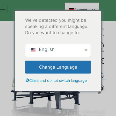
Zum
Inhalt
German
springen
English
We've detected you might be
speaking a different language.
Spanish
Do you want to change to:
Arabic
French
English
Russian
Hindi
Change Language
Chinese
Close and do not switch language