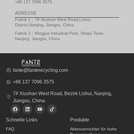
+86 137 7096 3575
ADRESSE
Fabrik 1：7# Xiushan West Road,Lishui
District,Nanjing, Jiangsu, China
Fabrik 2：Mingjue Industrial Park, Shiqiu Town,
Nanjing, Jiangsu, China
fante@fanterecycling.com
+86 137 7096 3575
7# Xiushan West Road, Bezirk Lishui, Nanjing,
Jiangsu, China
F
L
Y
T
a
i
o
i
c
n
u
k
Schnelle Links
Produkte
e
k
t
t
b
e
u
o
FAQ
Aktenvernichter für hohe
o
d
b
k