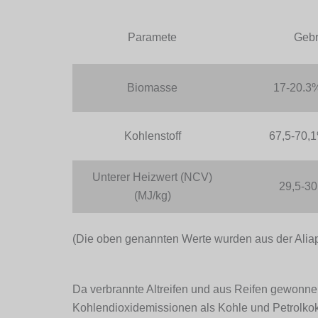
Paramete
Gebr
Biomasse
17-20.3%
Kohlenstoff
67,5-70,1
Unterer Heizwert (NCV)
29,5-30
(MJ/kg)
(Die oben genannten Werte wurden aus der Alia
Da verbrannte Altreifen und aus Reifen gewonnen
Kohlendioxidemissionen als Kohle und Petrolkoks. 