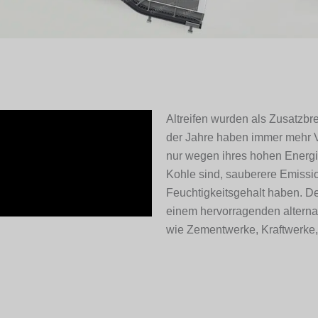
Altreifen wurden als Zusatzbr
der Jahre haben immer mehr V
nur wegen ihres hohen Energieg
Kohle sind, sauberere Emissi
Feuchtigkeitsgehalt haben. De
einem hervorragenden alternati
wie Zementwerke, Kraftwerke, 