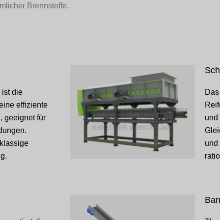
mlicher Brennstoffe.
Sch
ist die
Das 
eine effiziente
Reif
, geeignet für
und 
dungen.
Glei
tklassige
und
g.
rati
Ban