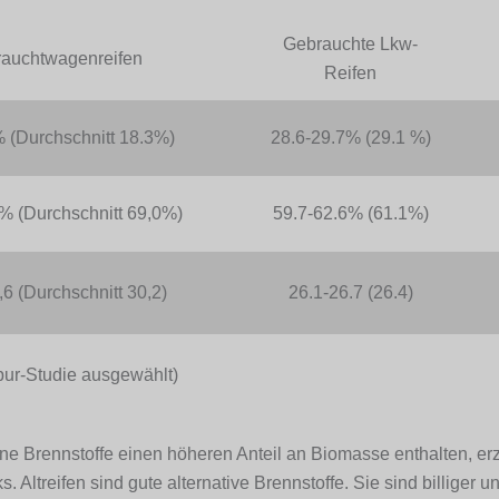
Gebrauchte Lkw-
auchtwagenreifen
Reifen
 (Durchschnitt 18.3%)
28.6-29.7% (29.1 %)
% (Durchschnitt 69,0%)
59.7-62.6% (61.1%)
,6 (Durchschnitt 30,2)
26.1-26.7 (26.4)
pur-Studie ausgewählt)
e Brennstoffe einen höheren Anteil an Biomasse enthalten, erz
Altreifen sind gute alternative Brennstoffe. Sie sind billiger 