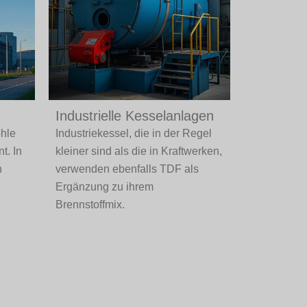
Industrielle Kesselanlagen
ohle
Industriekessel, die in der Regel
t. In
kleiner sind als die in Kraftwerken,
n
verwenden ebenfalls TDF als
Ergänzung zu ihrem
Brennstoffmix.