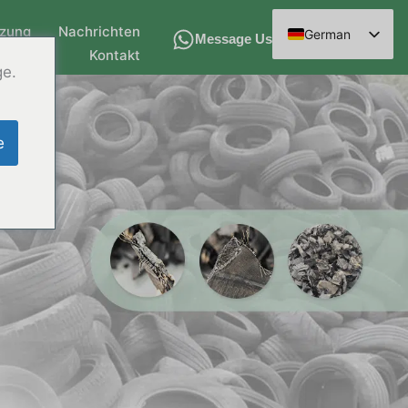
tzung
Nachrichten
German
Message Us
Kontakt
English
ge.
Spanish
Arabic
e
French
Russian
Hindi
Chinese