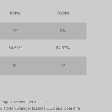
Kohle
Ölkoks
0%
0%
64-68%
84-97%
26
32
eugen sie weniger fossile
und stoßen weniger fossiles CO2 aus, aber ihre