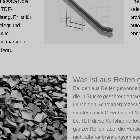
nsportiert die
The 
m TDF-
safe
ung. Er ist für
prod
elegt und
auto
abile
enha
die manuelle
 wird.
Was ist aus Reifen 
Bei den aus Reifen gewonnenen
die in Stücke geschreddert wer
Durch den Schredderprozess w
sondern auch Gewebe und Metal
Da TDF diese Verfahren erforder
ganzer Reifen, aber die Herst
nicht alle Verbrennungsanla