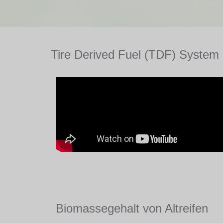
Tire Derived Fuel (TDF) System
Biomassegehalt von Altreifen