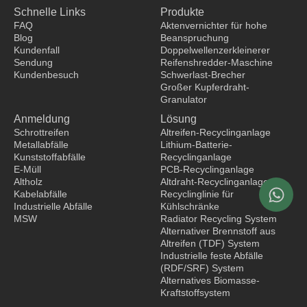
c
n
u
k
Schnelle Links
Produkte
e
k
t
t
b
e
u
o
FAQ
Aktenvernichter für hohe
o
d
b
k
Blog
Beanspruchung
o
i
e
Kundenfall
Doppelwellenzerkleinerer
k
n
Sendung
Reifenshredder-Maschine
Kundenbesuch
Schwerlast-Brecher
Großer Kupferdraht-
Bekleidungshersteller
Granulator
Anmeldung
Lösung
Schrottreifen
Altreifen-Recyclinganlage
Metallabfälle
Lithium-Batterie-
Kunststoffabfälle
Recyclinganlage
E-Müll
PCB-Recyclinganlage
Altholz
Altdraht-Recyclinganlage
Kabelabfälle
Recyclinglinie für
Industrielle Abfälle
Kühlschränke
MSW
Radiator Recycling System
Alternativer Brennstoff aus
Altreifen (TDF) System
Industrielle feste Abfälle
(RDF/SRF) System
Alternatives Biomasse-
Kraftstoffsystem