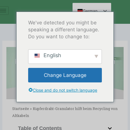
Zum
Inhalt
German
springen
English
We've detected you might be
speaking a different language.
Spanish
Do you want to change to:
Arabic
French
English
Russian
Kupferdraht-Granulator hilft beim
Hindi
Recycling von Altkabeln
Change Language
Chinese
Erscheinungsdatum:03/05/2024
Verzeichnis:
Blog
,
Copper Wire Recycling
Close and do not switch language
Startseite
>
Kupferdraht-Granulator hilft beim Recycling von
Altkabeln
Table of Contents