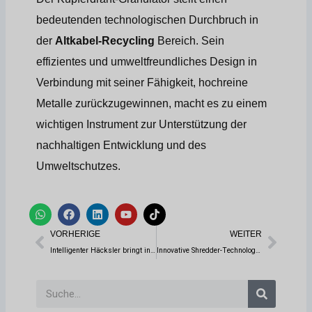
bedeutenden technologischen Durchbruch in
der
Altkabel-Recycling
Bereich. Sein
effizientes und umweltfreundliches Design in
Verbindung mit seiner Fähigkeit, hochreine
Metalle zurückzugewinnen, macht es zu einem
wichtigen Instrument zur Unterstützung der
nachhaltigen Entwicklung und des
Umweltschutzes.
W
F
L
Y
T
h
a
i
o
i
Prev
Weit
a
c
n
u
k
VORHERIGE
WEITER
t
e
k
t
t
s
b
e
u
o
Intelligenter Häcksler bringt innovative Veränderungen für das Recycling städtischer Gartenabfälle
Innovative Shredder-Technologie hilft bei der sicheren Vernichtung von Festplattendaten
a
o
d
b
k
p
o
i
e
p
k
n
Suche