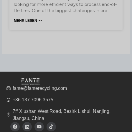
looking for more efficient ways to process end-of-
life tires. One of the biggest challenges in tire
MEHR LESEN >>
fante@fanterecycling.com
+86 137 7096 3575
7# Xiushan West Road, Bezirk Lishui, Nanjing,
Jiangsu, China
F
L
Y
T
a
i
o
i