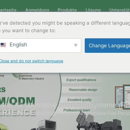
artseite
Anmeldung
Produkte
Lösung
Unterstü
've detected you might be speaking a different langua
 you want to change to:
English
Change Languag
Close and do not switch language
dnis für alternative Brennstoffsysteme (
einungsdatum:01/09/2025
Verzeichnis:
Alternative Fuel Recyc