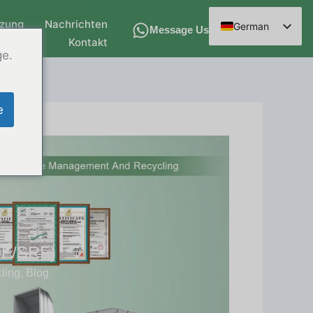
tzung
Nachrichten
German
Message Us
Kontakt
English
ge.
Spanish
Arabic
e
French
Russian
Hindi
Chinese
RDF/SRF)
ling
,
Blog