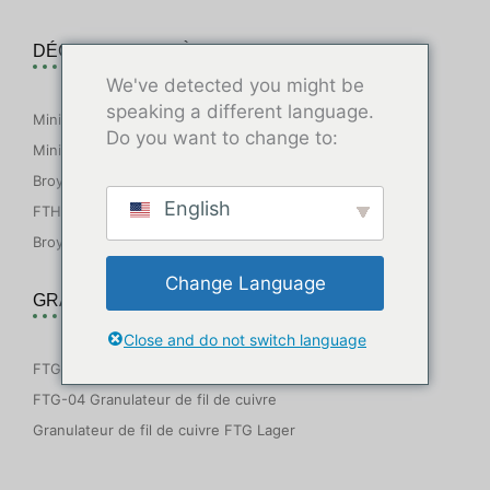
DÉCHIQUETEUR À DOUBLE ARBRE
We've detected you might be
speaking a different language.
Mini-broyeur FTS
Do you want to change to:
Mini-déchiqueteuse FT2S
Broyeur à double arbre FTHS
English
FTHS-P Déchiqueteuse à usage intensif
Broyeur de pneus FTHS-T
Change Language
GRANULATEUR DE FIL DE CUIVRE
Close and do not switch language
FTG-03 Mini granulateur de fil de cuivre
FTG-04 Granulateur de fil de cuivre
Granulateur de fil de cuivre FTG Lager