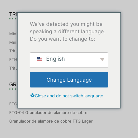
TRITURADORA DE DOBLE EJE
We've detected you might be
speaking a different language.
Mini trituradora FTS
Do you want to change to:
Mini trituradora FT2S
Trituradora de doble eje FTHS
English
FTHS-P Trituradora de gran potencia
Trituradora de neumáticos FTHS-T
Change Language
GRANULADOR DE ALAMBRE DE COBRE
Close and do not switch language
FTG-03 Mini granulador de alambre de cobre
FTG-04 Granulador de alambre de cobre
Granulador de alambre de cobre FTG Lager