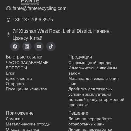
fante@fanterecycling.com
+86 137 7096 3575
7# Xiushan West Road, Lishui District, Нанкин,
Цзянсу, Китай
F
L
Y
T
a
i
o
i
c
n
u
k
Быстрые ссылки
Продукция
e
k
t
t
b
e
u
o
ЧАСТО ЗАДАВАЕМЫЕ
Сверхмощный шредер
o
d
b
k
ВОПРОСЫ
Измельчитель с двойным
o
i
e
Блог
валом
k
n
Дело клиента
Машина для измельчения
Отправка
шин
Посещение клиентов
Дробилка для тяжелых
условий эксплуатации
производитель одежды
Большой гранулятор медной
проволоки
Приложение
Решение
Лом шин
Линия по переработке
Металлические отходы
отработанных шин
Отходы пластика
Линия по переработке