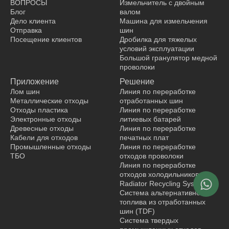
o
d
b
k
ВОПРОСЫ
Измельчитель с двойным
o
i
e
Блог
валом
k
n
Дело клиента
Машина для измельчения
Отправка
шин
Посещение клиентов
Дробилка для тяжелых
условий эксплуатации
производитель одежды
Большой гранулятор медной
проволоки
Приложение
Решение
Лом шин
Линия по переработке
Металлические отходы
отработанных шин
Отходы пластика
Линия по переработке
Электронные отходы
литиевых батарей
Древесные отходы
Линия по переработке
Кабели для отходов
печатных плат
Промышленные отходы
Линия по переработке
ТБО
отходов проволоки
Линия по переработке
отходов холодильников
Radiator Recycling System
Система альтернативного
топлива из отработанных
шин (TDF)
Система твердых