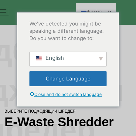
Перейти
к
Russian
содержимому
English
We've detected you might be
speaking a different language.
Spanish
дберите
Do you want to change to:
Arabic
French
English
German
Hindi
дходящи
Change Language
Chinese
Close and do not switch language
ВЫБЕРИТЕ ПОДХОДЯЩИЙ ШРЕДЕР
шредер
E-Waste Shredder