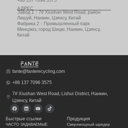
+86 137 7096 3575
АДРЕС
Завод 1：7# Xiushan West Road, район
Лишуй, Нанкин, Цзянсу, Китай
Фабрика 2：Промышленный парк
Минцзюэ, город Шицю, Нанкин, Цзянсу,
Китай
fante@fanterecycling.com
+86 137 7096 3575
7# Xiushan West Road, Lishui District, Нанкин,
Цзянсу, Китай
F
L
Y
T
a
i
o
i
c
n
u
k
Быстрые ссылки
Продукция
e
k
t
t
b
e
u
o
ЧАСТО ЗАДАВАЕМЫЕ
Сверхмощный шредер