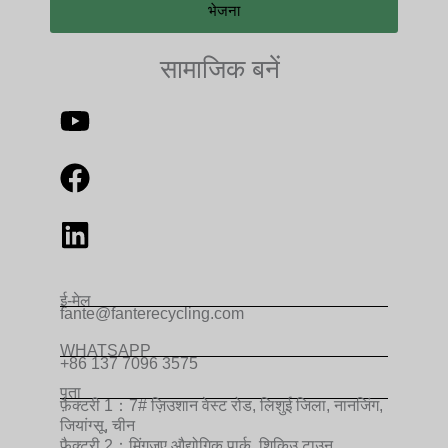
भेजना
सामाजिक बनें
ई-मेल
fante@fanterecycling.com
WHATSAPP
+86 137 7096 3575
पता
फ़ैक्टरी 1：7# ज़िउशान वेस्ट रोड, लिशुई जिला, नानजिंग,
जियांग्सू, चीन
फ़ैक्टरी 2：मिंगजुए औद्योगिक पार्क, शिकिउ टाउन,