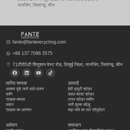
नानजिंग, जियांग्सू, चीन
fante@fanterecycling.com
+86 137 7096 3575
71टीपी5टी शियुशान वेस्ट रोड, लिशुई जिला, नानजिंग, जियांग्सू, चीन
फे
L
यू
टि
स
i
ट्यू
क
बु
n
ब
टॉ
त्वरित सम्पक
उत्पादों
क
k
क
e
अक्सर पूछे जाने वाले प्रश्न
हेवी ड्यूटी श्रेडर
d
ब्लॉग
डबल शाफ्ट श्रेडर
i
ग्राहक मामला
टायर श्रेडर मशीन
n
लदान
भारी शुल्क कोल्हू
ग्राहक का आगमन
बड़ा तांबे का तार ग्रैनुलेटर
वस्त्र निर्माता
आवेदन
समाधान