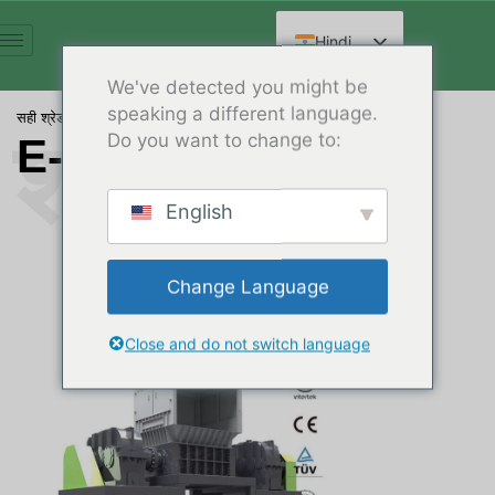
सामग्री
पर
Hindi
जाएं
English
We've detected you might be
speaking a different language.
Spanish
सही श्रेडर ढूंढें
्रेडर ढूंढें
Do you want to change to:
E-Waste Shredder
Arabic
French
English
German
Russian
Change Language
Chinese
Close and do not switch language