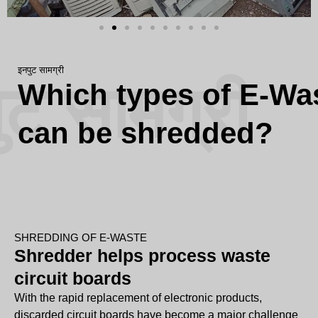
इनपुट सामग्री
ुट सामग्री
Which types of E-Wa
can be shredded?
SHREDDING OF E-WASTE
Shredder helps process waste
circuit boards
With the rapid replacement of electronic products,
discarded circuit boards have become a major challenge