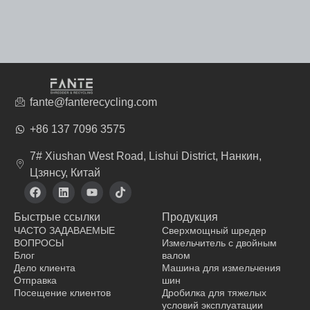
fante@fanterecycling.com
+86 137 7096 3575
7# Xiushan West Road, Lishui District, Нанкин,
Цзянсу, Китай
F
L
Y
T
a
i
o
i
c
n
u
k
Быстрые ссылки
Продукция
e
k
t
t
b
e
u
o
ЧАСТО ЗАДАВАЕМЫЕ
Сверхмощный шредер
o
d
b
k
ВОПРОСЫ
Измельчитель с двойным
o
i
e
Блог
валом
k
n
Дело клиента
Машина для измельчения
Отправка
шин
Посещение клиентов
Дробилка для тяжелых
условий эксплуатации
производитель одежды