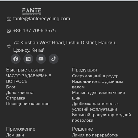
fante@fanterecycling.com
+86 137 7096 3575
7# Xiushan West Road, Lishui District, Нанкин,
Цзянсу, Китай
F
L
Y
T
a
i
o
i
c
n
u
k
Быстрые ссылки
Продукция
e
k
t
t
b
e
u
o
ЧАСТО ЗАДАВАЕМЫЕ
Сверхмощный шредер
o
d
b
k
ВОПРОСЫ
Измельчитель с двойным
o
i
e
Блог
валом
k
n
Дело клиента
Машина для измельчения
Отправка
шин
Посещение клиентов
Дробилка для тяжелых
условий эксплуатации
производитель одежды
Большой гранулятор медной
проволоки
Приложение
Решение
Лом шин
Линия по переработке