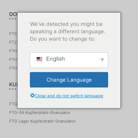
DOPPELWELLENZERKLEINERER
We've detected you might be
speaking a different language.
FTS Mini-Häcksler
Do you want to change to:
FT2S Mini-Häcksler
FTHS Doppelwellenzerkleinerer
English
FTHS-P Schwerlast-Häcksler
FTHS-T Reifenzerkleinerer
Change Language
KUPFERDRAHT-GRANULATOR
Close and do not switch language
FTG-03 Mini-Kupferdraht-Granulator
FTG-04 Kupferdraht-Granulator
FTG Lager Kupferdraht-Granulator