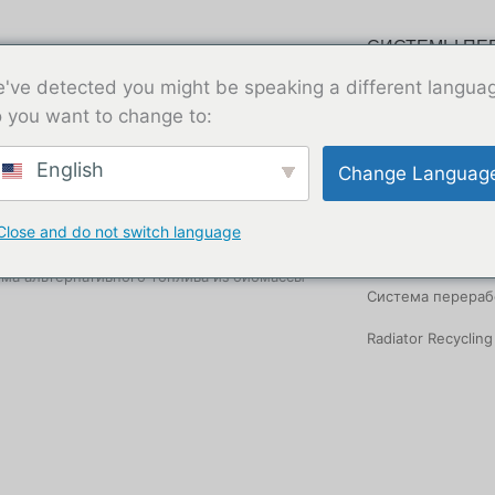
СИСТЕМЫ ПЕ
ТЕРНАТИВНЫЕ ЭНЕРГЕТИЧЕСКИЕ
ТЕМЫ
've detected you might be speaking a different langua
 you want to change to:
Система перераб
ма альтернативного топлива из
English
Система перераб
Change Languag
отанных шин (TDF)
Система перераб
ема твердых промышленных отходов
Close and do not switch language
SRF)
Система утилиза
ма альтернативного топлива из биомассы
Система перераб
Radiator Recyclin