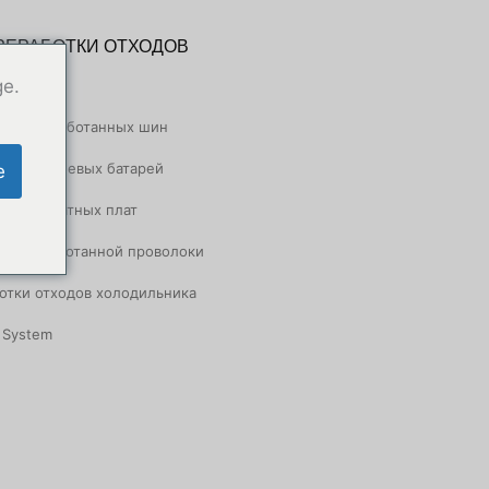
РЕРАБОТКИ ОТХОДОВ
ge.
отки отработанных шин
отки литиевых батарей
e
отки печатных плат
ции отработанной проволоки
отки отходов холодильника
g System