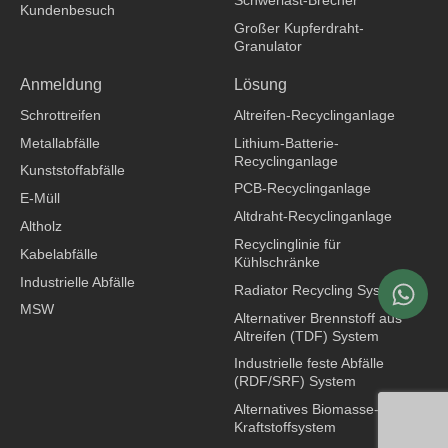
Schwerlast-Brecher
Kundenbesuch
Großer Kupferdraht-
Granulator
Bekleidungshersteller
Anmeldung
Lösung
Schrottreifen
Altreifen-Recyclinganlage
Metallabfälle
Lithium-Batterie-
Recyclinganlage
Kunststoffabfälle
PCB-Recyclinganlage
E-Müll
Altdraht-Recyclinganlage
Altholz
Recyclinglinie für
Kabelabfälle
Kühlschränke
Industrielle Abfälle
Radiator Recycling System
MSW
Alternativer Brennstoff aus
Altreifen (TDF) System
Industrielle feste Abfälle
(RDF/SRF) System
Alternatives Biomasse-
Kraftstoffsystem