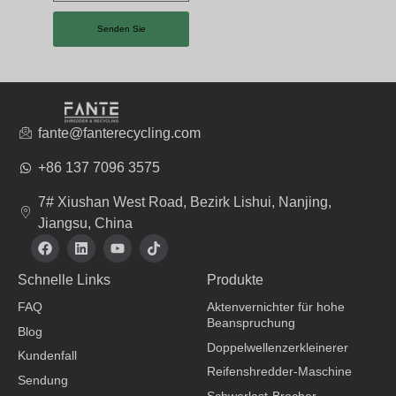
Senden Sie
fante@fanterecycling.com
+86 137 7096 3575
7# Xiushan West Road, Bezirk Lishui, Nanjing,
Jiangsu, China
F
L
Y
T
a
i
o
i
c
n
u
k
Schnelle Links
Produkte
e
k
t
t
b
e
u
o
FAQ
Aktenvernichter für hohe
o
d
b
k
Beanspruchung
o
i
e
Blog
k
n
Doppelwellenzerkleinerer
Kundenfall
Reifenshredder-Maschine
Sendung