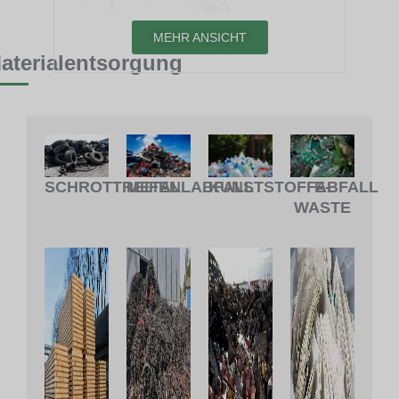
MEHR ANSICHT
aterialentsorgung
METALLABFALL
KUNSTSTOFFABFALL
SCHROTTREIFEN
E-
WASTE