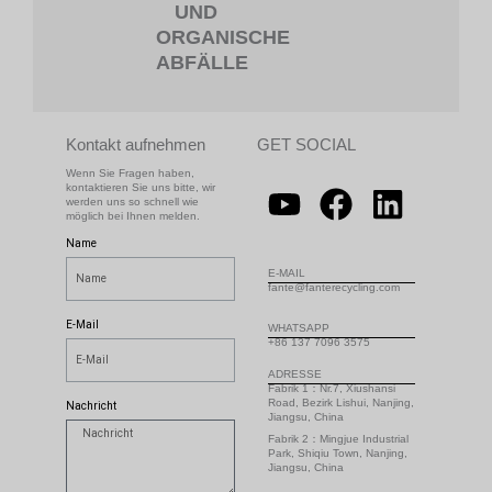
UND
ORGANISCHE
ABFÄLLE
Kontakt aufnehmen
GET SOCIAL
Wenn Sie Fragen haben,
kontaktieren Sie uns bitte, wir
werden uns so schnell wie
möglich bei Ihnen melden.
Name
E-MAIL
fante@fanterecycling.com
E-Mail
WHATSAPP
+86 137 7096 3575
ADRESSE
Fabrik 1：Nr.7, Xiushansi
Road, Bezirk Lishui, Nanjing,
Nachricht
Jiangsu, China
Fabrik 2：Mingjue Industrial
Park, Shiqiu Town, Nanjing,
Jiangsu, China