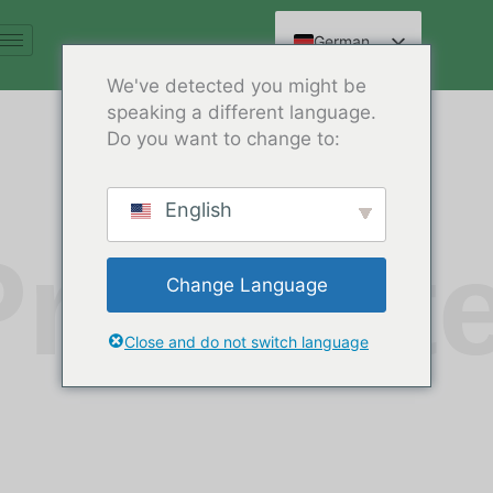
Zum
Inhalt
German
springen
English
We've detected you might be
speaking a different language.
Spanish
Do you want to change to:
Arabic
French
English
Russian
Produkt
Hindi
Change Language
Chinese
Close and do not switch language