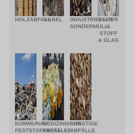
HOLZABFALL
KABEL
INDUSTRIELLER
PAPIER
SONDERMÜLL
&
STOFF
& GLAS
KOMMUNALE
MEDIZINISCHE
SONSTIGE
FESTSTOFFABFÄLLE
ABFÄLLE
ABFÄLLE